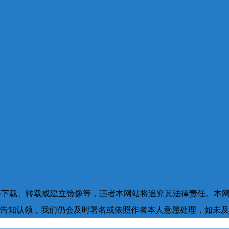
得下载、转载或建立镜像等，违者本网站将追究其法律责任。本
告知认领，我们仍会及时署名或依照作者本人意愿处理，如未及