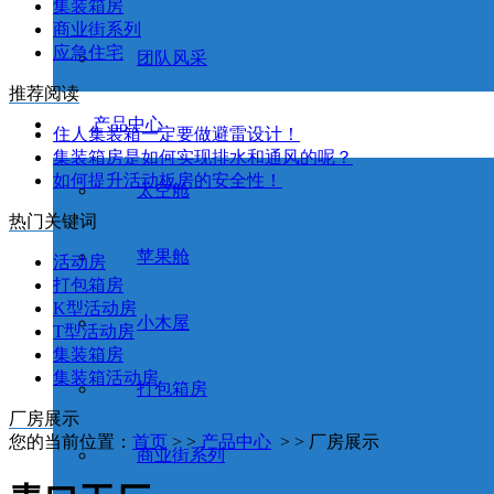
集装箱房
商业街系列
应急住宅
团队风采
推荐阅读
产品中心
住人集装箱一定要做避雷设计！
集装箱房是如何实现排水和通风的呢？
如何提升活动板房的安全性！
太空舱
热门关键词
苹果舱
活动房
打包箱房
K型活动房
小木屋
T型活动房
集装箱房
集装箱活动房
打包箱房
厂房展示
您的当前位置：
首页
> >
产品中心
> > 厂房展示
商业街系列