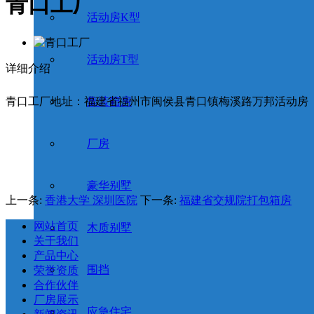
青口工厂
活动房K型
活动房T型
详细介绍
青口工厂地址：福建省福州市闽侯县青口镇梅溪路万邦活动房
集装箱房
厂房
豪华别墅
上一条:
香港大学 深圳医院
下一条:
福建省交规院打包箱房
网站首页
木质别墅
关于我们
产品中心
围挡
荣誉资质
合作伙伴
厂房展示
应急住宅