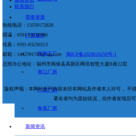
新闻资讯
联系我们
荣誉资质
热线电话：13559172828
固话：0591-83216990
厂房展示
传真：0591-83250213
闽清工厂
邮箱：1442591783@ qq.com
闽ICP备2020019250号-1
总部办公地址：福州市闽侯县高新区网讯智慧大厦B座22层
青口厂房
版权声明：本网站所刊内容未经本网站及作者本人许可， 不
广东厂房
署名者均为原始状况，但作者发现后可
角美厂房
新闻资讯