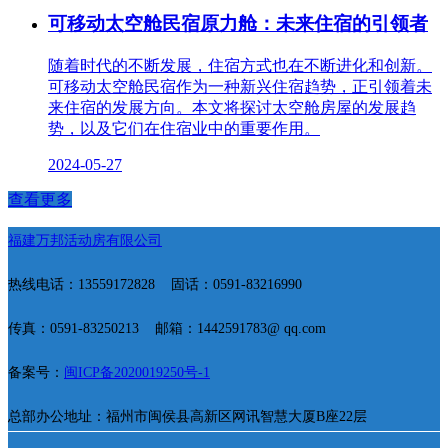
可移动太空舱民宿原力舱：未来住宿的引领者
随着时代的不断发展，住宿方式也在不断进化和创新。
可移动太空舱民宿作为一种新兴住宿趋势，正引领着未
来住宿的发展方向。本文将探讨太空舱房屋的发展趋
势，以及它们在住宿业中的重要作用。
2024-05-27
查看更多
福建万邦活动房有限公司
热线电话：13559172828
固话：0591-83216990
传真：0591-83250213
邮箱：1442591783@ qq.com
备案号：
闽ICP备2020019250号-1
总部办公地址：福州市闽侯县高新区网讯智慧大厦B座22层