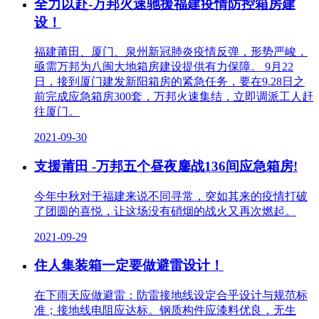
全力以赴-万邦火速驰援福建疫情防控箱房建
设！
福建莆田、厦门、泉州新冠肺炎疫情反弹，形势严峻，
亟需万邦为八闽大地箱房建设提供有力保障。 9月22
日，接到厦门建发新阳箱房的紧急任务，要在9.28日之
前完成应急箱房300套，万邦火速集结，立即调派工人赶
往厦门。
2021-09-30
支援莆田 -万邦五个昼夜鏖战136间应急箱房!
今年中秋对于福建来说不同寻常，突如其来的疫情打破
了团圆的喜悦，让这场没有硝烟的战火又再次燃起。
2021-09-29
住人集装箱一定要做避雷设计！
在下雨天应做避雷：防雷接地线设定合乎设计与规范标
准；接地线电阻应达标。钢质构件应漆料优良，无生