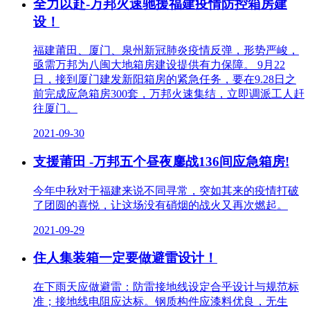
全力以赴-万邦火速驰援福建疫情防控箱房建
设！
福建莆田、厦门、泉州新冠肺炎疫情反弹，形势严峻，
亟需万邦为八闽大地箱房建设提供有力保障。 9月22
日，接到厦门建发新阳箱房的紧急任务，要在9.28日之
前完成应急箱房300套，万邦火速集结，立即调派工人赶
往厦门。
2021-09-30
支援莆田 -万邦五个昼夜鏖战136间应急箱房!
今年中秋对于福建来说不同寻常，突如其来的疫情打破
了团圆的喜悦，让这场没有硝烟的战火又再次燃起。
2021-09-29
住人集装箱一定要做避雷设计！
在下雨天应做避雷：防雷接地线设定合乎设计与规范标
准；接地线电阻应达标。钢质构件应漆料优良，无生