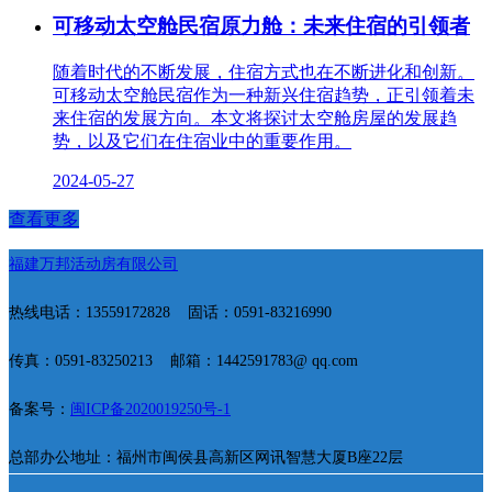
可移动太空舱民宿原力舱：未来住宿的引领者
随着时代的不断发展，住宿方式也在不断进化和创新。
可移动太空舱民宿作为一种新兴住宿趋势，正引领着未
来住宿的发展方向。本文将探讨太空舱房屋的发展趋
势，以及它们在住宿业中的重要作用。
2024-05-27
查看更多
福建万邦活动房有限公司
热线电话：13559172828
固话：0591-83216990
传真：0591-83250213
邮箱：1442591783@ qq.com
备案号：
闽ICP备2020019250号-1
总部办公地址：福州市闽侯县高新区网讯智慧大厦B座22层